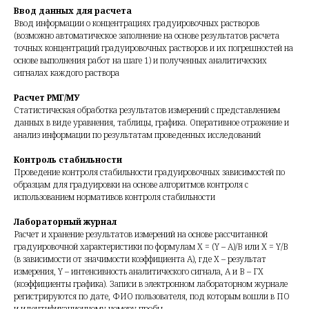
Ввод данных для расчета
Ввод информации о концентрациях градуировочных растворов
(возможно автоматическое заполнение на основе результатов расчета
точных концентраций градуировочных растворов и их погрешностей на
основе выполнения работ на шаге 1) и полученных аналитических
сигналах каждого раствора
Расчет РМГ/МУ
Статистическая обработка результатов измерений с представлением
данных в виде уравнения, таблицы, графика. Оперативное отражение и
анализ информации по результатам проведенных исследований
Контроль стабильности
Проведение контроля стабильности градуировочных зависимостей по
образцам для градуировки на основе алгоритмов контроля с
использованием нормативов контроля стабильности
Лабораторный журнал
Расчет и хранение результатов измерений на основе рассчитанной
градуировочной характеристики по формулам Х = (Y – A)/B или Х = Y/В
(в зависимости от значимости коэффициента А), где Х – результат
измерения, Y – интенсивность аналитического сигнала, А и В – ГХ
(коэффициенты графика). Записи в электронном лабораторном журнале
регистрируются по дате, ФИО пользователя, под которым вошли в ПО
и идентификационному номеру пробы